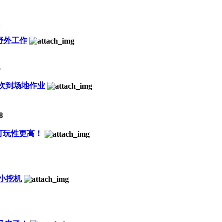
1
野外工作
6
首次到场地作业
8
可玩性更高！
小挖机