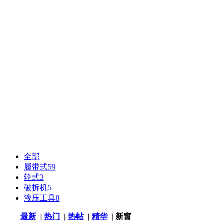
全部
履带式
59
轮式
3
破拆机
5
液压工具
8
最新
|
热门
|
热帖
|
精华
|
新窗