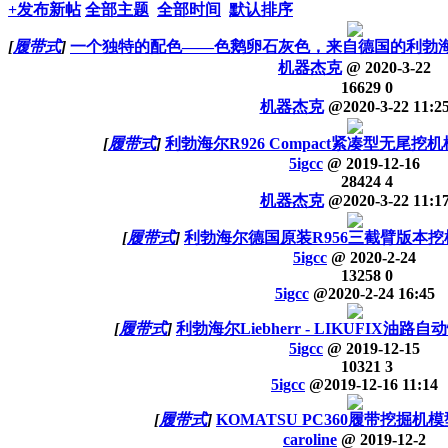
+发布新帖
全部主题
全部时间
默认排序
[
履带式
]
一个独特的配色——色鹅卵石灰色，来自德国的利勃海
机器杰克
@
2020-3-22
16629
0
机器杰克
@
2020-3-22 11:2
[
履带式
]
利勃海尔R926 Compact紧凑型无尾挖
5igcc
@
2019-12-16
28424
4
机器杰克
@
2020-3-22 11:1
[
履带式
]
利勃海尔德国原装R956三截臂版本挖
5igcc
@
2020-2-24
13258
0
5igcc
@
2020-2-24 16:45
[
履带式
]
利勃海尔Liebherr - LIKUFIX油
5igcc
@
2019-12-15
10321
3
5igcc
@
2019-12-16 11:14
[
履带式
]
KOMATSU PC360履带挖掘机模
caroline
@
2019-12-2