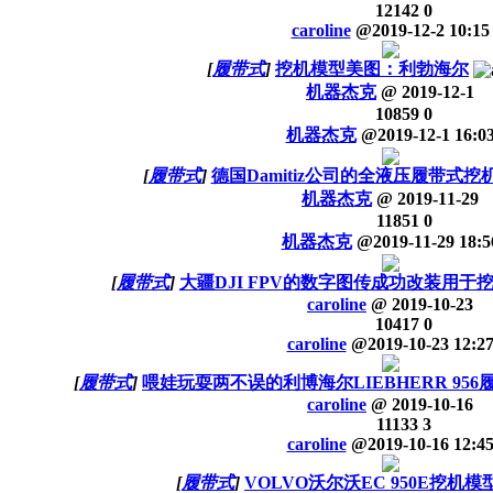
12142
0
caroline
@
2019-12-2 10:15
[
履带式
]
挖机模型美图：利勃海尔
机器杰克
@
2019-12-1
10859
0
机器杰克
@
2019-12-1 16:0
[
履带式
]
德国Damitiz公司的全液压履带式挖
机器杰克
@
2019-11-29
11851
0
机器杰克
@
2019-11-29 18:5
[
履带式
]
大疆DJI FPV的数字图传成功改装用于
caroline
@
2019-10-23
10417
0
caroline
@
2019-10-23 12:2
[
履带式
]
喂娃玩耍两不误的利博海尔LIEBHERR 95
caroline
@
2019-10-16
11133
3
caroline
@
2019-10-16 12:4
[
履带式
]
VOLVO沃尔沃EC 950E挖机模