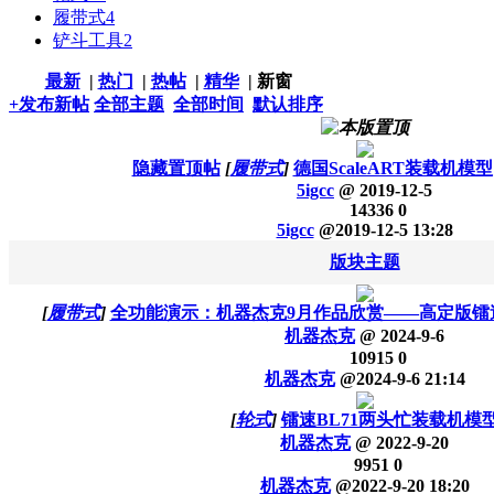
履带式
4
铲斗工具
2
最新
|
热门
|
热帖
|
精华
|
新窗
+发布新帖
全部主题
全部时间
默认排序
隐藏置顶帖
[
履带式
]
德国ScaleART装载机模型
5igcc
@
2019-12-5
14336
0
5igcc
@
2019-12-5 13:28
版块主题
[
履带式
]
全功能演示：机器杰克9月作品欣赏——高定版镭速
机器杰克
@
2024-9-6
10915
0
机器杰克
@
2024-9-6 21:14
[
轮式
]
镭速BL71两头忙装载机模
机器杰克
@
2022-9-20
9951
0
机器杰克
@
2022-9-20 18:20