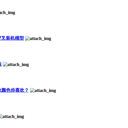
r伸缩臂叉装机模型
板
哪款颜色你喜欢？