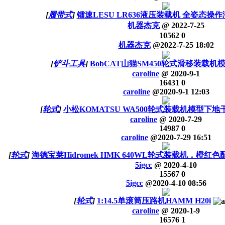
[
履带式
]
镭速LESU LR636液压装载机 全姿态
机器杰克
@
2022-7-25
10562
0
机器杰克
@
2022-7-25 18:02
[
铲斗工具
]
BobCAT山猫SM450轮式滑移装载机
caroline
@
2020-9-1
16431
0
caroline
@
2020-9-1 12:03
[
轮式
]
小松KOMATSU WA500轮式装载机模型下地
caroline
@
2020-7-29
14987
0
caroline
@
2020-7-29 16:51
[
轮式
]
海德宝莱Hidromek HMK 640WL轮式装载机，橙红
5igcc
@
2020-4-10
15567
0
5igcc
@
2020-4-10 08:56
[
轮式
]
1:14.5单滚筒压路机HAMM H20i
caroline
@
2020-1-9
16576
1