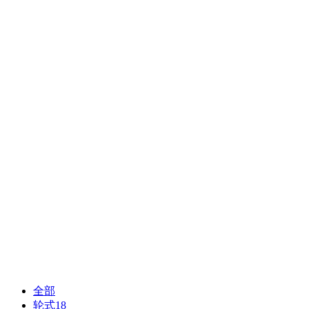
全部
轮式
18