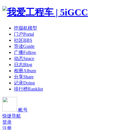
挖掘机模型
门户
Portal
社区
BBS
导读
Guide
广播
Follow
动态
Space
日志
Blog
相册
Album
分享
Share
记录
Doing
排行榜
Ranklist
帐号
快捷导航
登录
注册