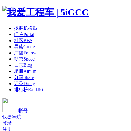
挖掘机模型
门户
Portal
社区
BBS
导读
Guide
广播
Follow
动态
Space
日志
Blog
相册
Album
分享
Share
记录
Doing
排行榜
Ranklist
帐号
快捷导航
登录
注册