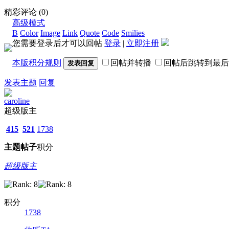
精彩评论
(0)
高级模式
B
Color
Image
Link
Quote
Code
Smilies
您需要登录后才可以回帖
登录
|
立即注册
本版积分规则
回帖并转播
回帖后跳转到最后
发表回复
发表主题
回复
caroline
超级版主
415
521
1738
主题
帖子
积分
超级版主
积分
1738