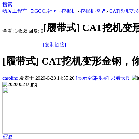
搜索
我爱工程车 | 5iGCC
»
社区
›
挖掘机
›
挖掘机模型
›
CAT挖机变
[履带式]
CAT挖机
查看:
14635
|
回复:
0
[复制链接]
[履带式]
CAT挖机变形金钢，
caroline
发表于
2020-6-23 14:55:20
[显示全部楼层]
|
只看大图
回复