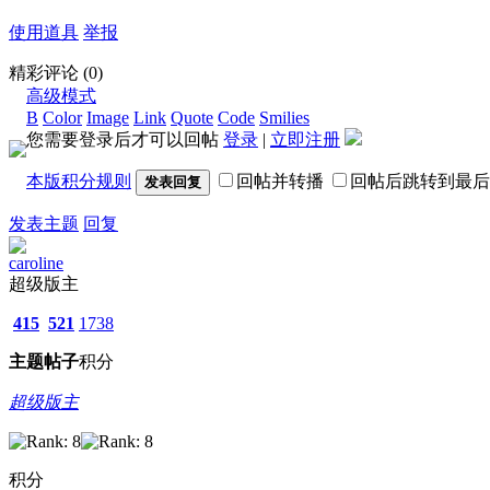
使用道具
举报
精彩评论
(0)
高级模式
B
Color
Image
Link
Quote
Code
Smilies
您需要登录后才可以回帖
登录
|
立即注册
本版积分规则
回帖并转播
回帖后跳转到最后
发表回复
发表主题
回复
caroline
超级版主
415
521
1738
主题
帖子
积分
超级版主
积分