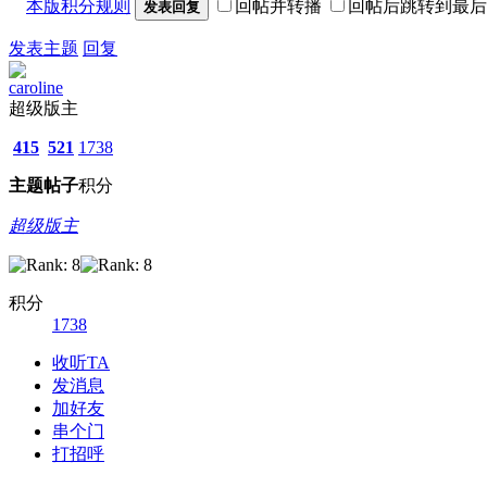
本版积分规则
回帖并转播
回帖后跳转到最后
发表回复
发表主题
回复
caroline
超级版主
415
521
1738
主题
帖子
积分
超级版主
积分
1738
收听TA
发消息
加好友
串个门
打招呼