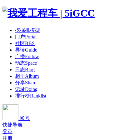
挖掘机模型
门户
Portal
社区
BBS
导读
Guide
广播
Follow
动态
Space
日志
Blog
相册
Album
分享
Share
记录
Doing
排行榜
Ranklist
帐号
快捷导航
登录
注册