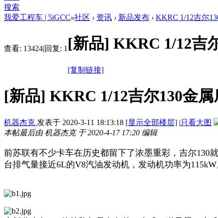
搜索
我爱工程车 | 5iGCC
»
社区
›
资讯
›
新品发布
›
KKRC 1/12吉
[新品]
KKRC 1/1
查看:
13424
|
回复:
1
[复制链接]
[新品]
KKRC 1/12吉尔13
机器杰克
发表于
2020-3-11 18:13:18
[显示全部楼层]
|
只看大图
本帖最后由 机器杰克 于 2020-4-17 17:20 编辑
前苏联有不少卡车在历史都留下了浓墨重彩，吉尔130就
台排气量接近6L的V8汽油发动机，发动机功率为115