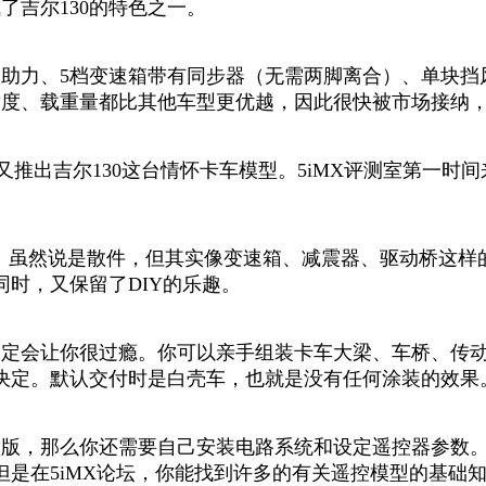
了吉尔130的特色之一。
向助力、5档变速箱带有同步器（无需两脚离合）、单块
度、载重量都比其他车型更优越，因此很快被市场接纳，直
次又推出吉尔130这台情怀卡车模型。5iMX评测室第一
付的。虽然说是散件，但其实像变速箱、减震器、驱动桥这
时，又保留了DIY的乐趣。
0一定会让你很过瘾。你可以亲手组装卡车大梁、车桥、传
决定。默认交付时是白壳车，也就是没有任何涂装的效果
遥控版，那么你还需要自己安装电路系统和设定遥控器参数
但是在5iMX论坛，你能找到许多的有关遥控模型的基础